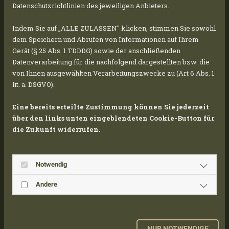
Datenschutzrichtlinien des jeweiligen Anbieters.
COOKIE EINSTELLUNGEN
Indem Sie auf „ALLE ZULASSEN" klicken, stimmen Sie sowohl
dem Speichern und Abrufen von Informationen auf Ihrem
Gerät (§ 25 Abs. 1 TDDDG) sowie der anschließenden
YOUTUBE INAKTIV
Datenverarbeitung für die nachfolgend dargestellten bzw. die
von Ihnen ausgewählten Verarbeitungszwecke zu (Art 6 Abs. 1
Aufgrund Ihrer Cookie-Einstellungen
lit. a. DSGVO).
kann dieses Modul nicht geladen
Eine bereits erteilte Zustimmung können Sie jederzeit
werden.
über den links unten eingeblendeten Cookie-Button für
Wenn Sie dieses Modul sehen möchten,
die Zukunft widerrufen.
passen Sie bitte Ihre Cookie-
Einstellungen entsprechend an.
Notwendig
COOKIE EINSTELLUNGEN
Andere
YOUTUBE INAKTIV
NUR NOTWENDIGE