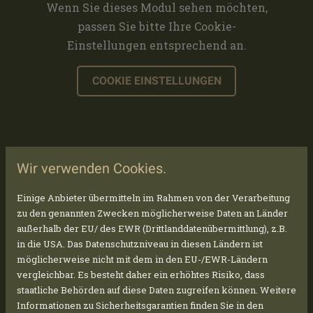
Wenn Sie dieses Modul sehen möchten,
passen Sie bitte Ihre Cookie-
Einstellungen entsprechend an.
COOKIE EINSTELLUNGEN
Wir verwenden Cookies.
YOUTUBE INAKTIV
Aufgrund Ihrer Cookie-Einstellungen
Einige Anbieter übermitteln im Rahmen von der Verarbeitung
zu den genannten Zwecken möglicherweise Daten an Länder
kann dieses Modul nicht geladen
außerhalb der EU/ des EWR (Drittlanddatenübermittlung), z.B.
werden.
in die USA. Das Datenschutzniveau in diesen Ländern ist
Wenn Sie dieses Modul sehen möchten,
möglicherweise nicht mit dem in den EU-/EWR-Ländern
passen Sie bitte Ihre Cookie-
vergleichbar. Es besteht daher ein erhöhtes Risiko, dass
staatliche Behörden auf diese Daten zugreifen können. Weitere
Einstellungen entsprechend an.
Informationen zu Sicherheitsgarantien finden Sie in den