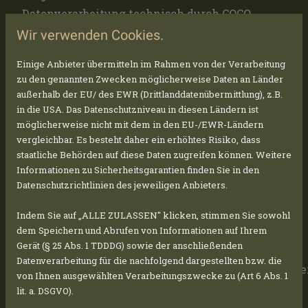
Datenverarbeitung technisch durch COCO
erbracht. Insoweit wird hiermit auch auf die
Wir verwenden Cookies.
Datenschutzhinweise von
COCO
verwiesen.
Einige Anbieter übermitteln im Rahmen von der Verarbeitung
zu den genannten Zwecken möglicherweise Daten an Länder
Host Europe
außerhalb der EU/ des EWR (Drittlanddatenübermittlung), z.B.
Die Website wird bei Host Europe gehostet.
in die USA. Das Datenschutzniveau in diesen Ländern ist
möglicherweise nicht mit dem in den EU-/EWR-Ländern
Anbieter ist die Host Europe GmbH,
vergleichbar. Es besteht daher ein erhöhtes Risiko, dass
Hansestraße 111, 51149, Köln (nachfolgend Host
staatliche Behörden auf diese Daten zugreifen können. Weitere
Europe). Wenn Sie unsere Website besuchen,
Informationen zu Sicherheitsgarantien finden Sie in den
erfasst Host Europe verschiedene Logfiles
Datenschutzrichtlinien des jeweiligen Anbieters.
inklusive Ihrer IP-Adressen.
Indem Sie auf „ALLE ZULASSEN" klicken, stimmen Sie sowohl
dem Speichern und Abrufen von Informationen auf Ihrem
Details entnehmen Sie der
Gerät (§ 25 Abs. 1 TDDDG) sowie der anschließenden
Datenschutzerklärung von Host Europe:
Datenverarbeitung für die nachfolgend dargestellten bzw. die
https://www.hosteurope.de/AGB/Datenschutzerklae
von Ihnen ausgewählten Verarbeitungszwecke zu (Art 6 Abs. 1
lit. a. DSGVO).
Die Verwendung von Host Europe erfolgt auf