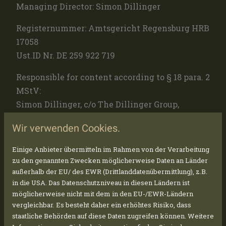
Managing Director: Simon Dillinger
Registernummer: Amtsgericht Regensburg HRB
17058
Ust.ID Nr. DE 259 922 719
Responsible for content according to § 18 para. 2
MStV:
Simon Dillinger, c/o The Dillinger Group,
Yorckstraße 20, DE-93049 Regensburg
Wir verwenden Cookies.
Einige Anbieter übermitteln im Rahmen von der Verarbeitung
IMAGE SOURCES
zu den genannten Zwecken möglicherweise Daten an Länder
außerhalb der EU/ des EWR (Drittlanddatenübermittlung), z.B.
in die USA. Das Datenschutzniveau in diesen Ländern ist
möglicherweise nicht mit dem in den EU-/EWR-Ländern
pic-4.jpg
vergleichbar. Es besteht daher ein erhöhtes Risiko, dass
staatliche Behörden auf diese Daten zugreifen können. Weitere
Copyright: Bild: Adobe Stock