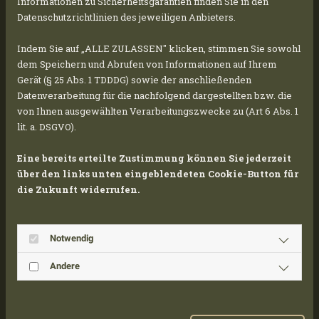
Informationen zu Sicherheitsgarantien finden Sie in den
Embedded on the following pages:
Philosophie
Datenschutzrichtlinien des jeweiligen Anbieters.
& Strategie
,
Filosofia e strategia
,
Philosophy &
Strategy
;
Indem Sie auf „ALLE ZULASSEN" klicken, stimmen Sie sowohl
dem Speichern und Abrufen von Informationen auf Ihrem
pic-5.jpg
Gerät (§ 25 Abs. 1 TDDDG) sowie der anschließenden
Copyright: Bild: Adobe Stock
Datenverarbeitung für die nachfolgend dargestellten bzw. die
von Ihnen ausgewählten Verarbeitungszwecke zu (Art 6 Abs. 1
Embedded on the following pages:
Philosophie
lit. a. DSGVO).
& Strategie
,
Filosofia e strategia
,
Philosophy &
Strategy
;
Eine bereits erteilte Zustimmung können Sie jederzeit
über den links unten eingeblendeten Cookie-Button für
pic-6.jpg
die Zukunft widerrufen.
Copyright: Bild: Adobe Stock
Embedded on the following pages:
Business
Notwendig
Units & Leistungen
,
Business Units e servizi
,
Business Units & Services
;
Andere
pic-7.jpg
Copyright: Bild: Adobe Stock