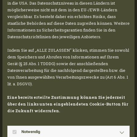
haben wir im August 2024 planmäßig mit der
in die USA. Das Datenschutzniveau in diesen Ländern ist
Errichtung der Unterkonstruktion für unsere
möglicherweise nicht mit dem in den EU-/EWR-Ländern
Photovoltaikanlage in Mecklenburg-
vergleichbar. Es besteht daher ein erhöhtes Risiko, dass
staatliche Behörden auf diese Daten zugreifen können. Weitere
Vorpommern begonnen. Diese Anlage mit einer
Informationen zu Sicherheitsgarantien finden Sie in den
beeindruckenden Kapazität von über 60 MWp
Datenschutzrichtlinien des jeweiligen Anbieters.
wird mit mehr als 98.000 Modulen ausgestattet.
Indem Sie auf „ALLE ZULASSEN" klicken, stimmen Sie sowohl
dem Speichern und Abrufen von Informationen auf Ihrem
Gerät (§ 25 Abs. 1 TDDDG) sowie der anschließenden
Die Module werden in Gruppen von je drei
Datenverarbeitung für die nachfolgend dargestellten bzw. die
Reihen à 28 Modulen auf entsprechenden
von Ihnen ausgewählten Verarbeitungszwecke zu (Art 6 Abs. 1
Modultischen montiert. Auf insgesamt fast
lit. a. DSGVO).
1.170 dieser Konstruktionen werden die Module
Eine bereits erteilte Zustimmung können Sie jederzeit
von über 12.000 Stützen getragen. Um die
über den links unten eingeblendeten Cookie-Button für
notwendige Stabilität zu gewährleisten,
die Zukunft widerrufen.
müssen die Stützen über drei Meter tief in den
Boden gerammt werden.
Notwendig