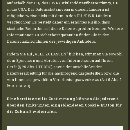
l'arrivo dei nostri macchinari a Schlön, ad
außerhalb der EU/ des EWR (Drittlanddatenübermittlung), z.B.
agosto 2024 abbiamo iniziato la costruzione
in die USA. Das Datenschutzniveau in diesen Ländern ist
della struttura portante per il nostro impianto
möglicherweise nicht mit dem in den EU-/EWR-Ländern
vergleichbar. Es besteht daher ein erhöhtes Risiko, dass
fotovoltaico in Meclemburgo-Pomerania, come
staatliche Behörden auf diese Daten zugreifen können. Weitere
previsto. Questo progetto impressionante, con
Informationen zu Sicherheitsgarantien finden Sie in den
una capacità di oltre 60 MWp, sarà dotato di più
Datenschutzrichtlinien des jeweiligen Anbieters.
di 98.000 moduli.
Indem Sie auf „ALLE ZULASSEN" klicken, stimmen Sie sowohl
dem Speichern und Abrufen von Informationen auf Ihrem
Gerät (§ 25 Abs. 1 TDDDG) sowie der anschließenden
Datenverarbeitung für die nachfolgend dargestellten bzw. die
I moduli saranno montati su tavoli di supporto
von Ihnen ausgewählten Verarbeitungszwecke zu (Art 6 Abs. 1
in gruppi di tre file, ognuna composta da 28
lit. a. DSGVO).
moduli. In totale, quasi 1.170 di questi tavoli
Eine bereits erteilte Zustimmung können Sie jederzeit
saranno sorretti da oltre 12.000 pali. Per
über den links unten eingeblendeten Cookie-Button für
garantire la stabilità necessaria, i pali devono
die Zukunft widerrufen.
essere piantati a una profondità superiore a tre
metri nel terreno.