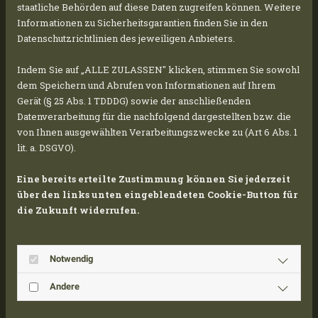
are prone to wind and water erosion, the
staatliche Behörden auf diese Daten zugreifen können. Weitere
structures of the PV modules provide necessary
Informationen zu Sicherheitsgarantien finden Sie in den
Datenschutzrichtlinien des jeweiligen Anbieters.
protection against erosive forces. As grass and
other vegetation can grow under the modules,
Indem Sie auf „ALLE ZULASSEN" klicken, stimmen Sie sowohl
the soil is further stabilized and additionally
dem Speichern und Abrufen von Informationen auf Ihrem
offers a valuable food source for insects.
Gerät (§ 25 Abs. 1 TDDDG) sowie der anschließenden
Datenverarbeitung für die nachfolgend dargestellten bzw. die
von Ihnen ausgewählten Verarbeitungszwecke zu (Art 6 Abs. 1
lit. a. DSGVO).
Due to the shading properties of the plant, soil
temperature and water evaporation are also
Eine bereits erteilte Zustimmung können Sie jederzeit
reduced, which positively affects the
über den links unten eingeblendeten Cookie-Button für
die Zukunft widerrufen.
microclimate. In this way, the nutrient
retention of the area is improved, increasing
soil fertility and promoting vegetation growth.
Notwendig
Andere
Additionally, our long-standing assembly