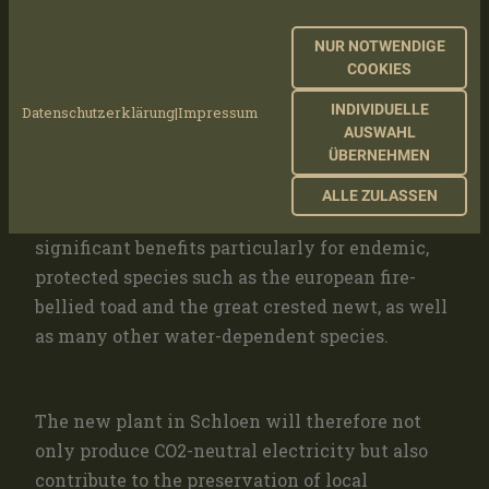
partner, Nawasol GmbH, responsible for the
construction of the Schloen PV plant, will
NUR NOTWENDIGE
revitalize a piped water trench and reactivate
COOKIES
various ponds within the planning area,
INDIVIDUELLE
Datenschutzerklärung
|
Impressum
demarcating them for agricultural use, thereby
AUSWAHL
ÜBERNEHMEN
creating new breeding grounds and habitats for
special species from the surrounding FFH areas.
ALLE ZULASSEN
This will develop aquatic habitats, providing
significant benefits particularly for endemic,
protected species such as the european fire-
bellied toad and the great crested newt, as well
as many other water-dependent species.
The new plant in Schloen will therefore not
only produce CO2-neutral electricity but also
contribute to the preservation of local