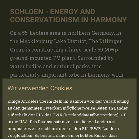
SCHLOEN - ENERGY AND
CONSERVATIONISM IN HARMONY
On a 55-hectare area in northern Germany, in
the Mecklenburg Lake District, The Dillinger
Group is constructing a large-scale 60 MWp
ground-mounted PV plant. Surrounded by
water bodies and national parks, it is
particularly important to be in harmony with
flora and fauna, for which PV plants are ideal.
Wir verwenden Cookies.
Einige Anbieter übermitteln im Rahmen von der Verarbeitung
As the area was previously used as intensive
zu den genannten Zwecken möglicherweise Daten an Länder
außerhalb der EU/ des EWR (Drittlanddatenübermittlung), z.B.
farmland, soil erosion poses a threat to the
in die USA. Das Datenschutzniveau in diesen Ländern ist
surrounding biotopes. PV plants reduce soil
möglicherweise nicht mit dem in den EU-/EWR-Ländern
erosion. Particularly in agricultural areas that
vergleichbar. Es besteht daher ein erhöhtes Risiko, dass