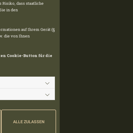
Risiko, dass staatliche
Sie in den
rmationen auf Ihrem Gerät (§
TURA
w. die von Ihnen
ten Cookie-Button für die
inger Group
rchi
impianti
suolo
el suolo. In
duli
ALLE ZULASSEN
escere erba e