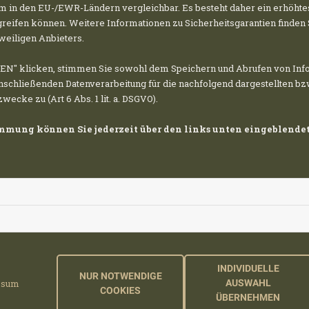
 in den EU-/EWR-Ländern vergleichbar. Es besteht daher ein erhöhtes 
reifen können. Weitere Informationen zu Sicherheitsgarantien finden 
eweiligen Anbieters.
N" klicken, stimmen Sie sowohl dem Speichern und Abrufen von Info
E CONSERVAZIONE DELLA NA
nschließenden Datenverarbeitung für die nachfolgend dargestellten bz
cke zu (Art 6 Abs. 1 lit. a. DSGVO).
timmung können Sie jederzeit über den links unten eingeblende
rmania, nel distretto dei laghi del Meclemburgo, The Dill
 terra di oltre 60 MWp. Circondato da corsi d'acqua e pa
i essere in armonia con la flora e la fauna, per cui gli 
lizzata come terreno agricolo intensivo, l'erosione del 
costanti. Gli impianti fotovoltaici riducono l'erosione d
INDIVIDUELLE
NUR NOTWENDIGE
li all'erosione del vento e dell'acqua, le strutture dei mo
ssum
AUSWAHL
COOKIES
ÜBERNEHMEN
ria contro le forze erosive. Poiché sotto i moduli può cr