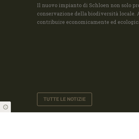
Il nuovo impianto di Schloen non solo pro
conservazione della biodiversità locale. 
contribuire economicamente ed ecologic
TUTTE LE NOTIZIE
Cookie Einstellungen
The Dillinger Group