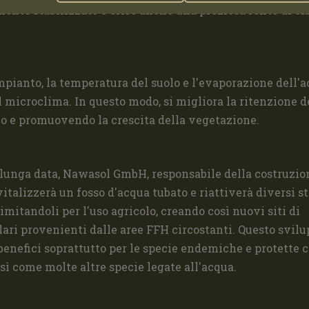
mente stabilizzato e offre anche una preziosa fonte di cib
mpianto, la temperatura del suolo e l'evaporazione dell'
l microclima. In questo modo, si migliora la ritenzione d
olo e promuovendo la crescita della vegetazione.
i lunga data, Nawasol GmbH, responsabile della costruzio
italizzerà un fosso d'acqua tubato e riattiverà diversi s
limitandoli per l'uso agricolo, creando così nuovi siti di
olari provenienti dalle aree FFH circostanti. Questo svil
 benefici soprattutto per le specie endemiche e protette 
osì come molte altre specie legate all'acqua.