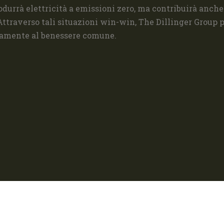
durrà elettricità a emissioni zero, ma contribuirà anche
Attraverso tali situazioni win-win, The Dillinger Group 
amente al benessere comune.