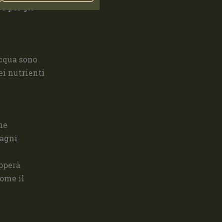
o per gli
acqua sono
ei nutrienti
ne
tagni
upperà
come il