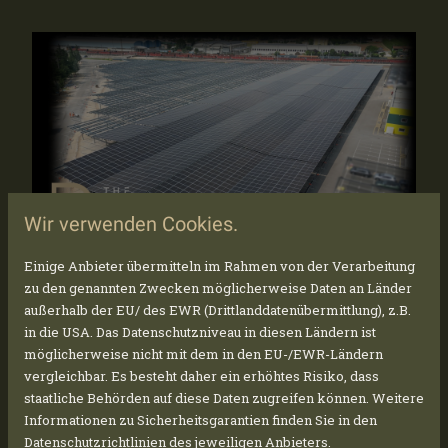
Wir verwenden Cookies.
Einige Anbieter übermitteln im Rahmen von der Verarbeitung
zu den genannten Zwecken möglicherweise Daten an Länder
außerhalb der EU/ des EWR (Drittlanddatenübermittlung), z.B.
PROGRESSI NELLA COSTRUZIONE
in die USA. Das Datenschutzniveau in diesen Ländern ist
A LONATO!
möglicherweise nicht mit dem in den EU-/EWR-Ländern
vergleichbar. Es besteht daher ein erhöhtes Risiko, dass
Lonato 1 - 6 MWp - la prima sezione di uno dei
staatliche Behörden auf diese Daten zugreifen können. Weitere
più grandi progetti di pensiline solari al mondo!
Informationen zu Sicherheitsgarantien finden Sie in den
Stiamo installando circa 34.000 moduli su oltre
Datenschutzrichtlinien des jeweiligen Anbieters.