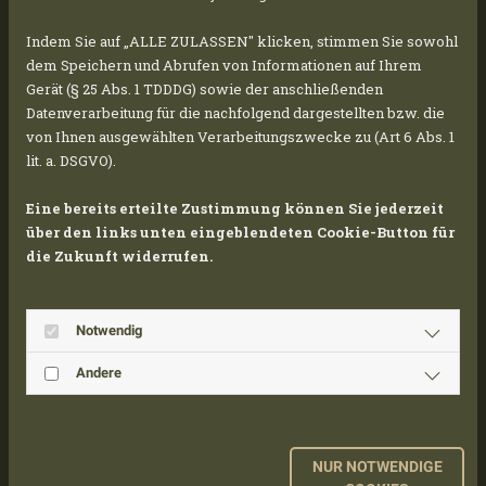
20 ettari per proteggere dal sole e dalla
Indem Sie auf „ALLE ZULASSEN" klicken, stimmen Sie sowohl
grandine fino a 10.000 nuovi veicoli.
dem Speichern und Abrufen von Informationen auf Ihrem
Il progetto complessivo è suddiviso in due fasi
Gerät (§ 25 Abs. 1 TDDDG) sowie der anschließenden
di costruzione, in modo che l'area possa essere
Datenverarbeitung für die nachfolgend dargestellten bzw. die
utilizzata già durante il periodo di costruzione.
von Ihnen ausgewählten Verarbeitungszwecke zu (Art 6 Abs. 1
lit. a. DSGVO).
La prima fase è in fase avanzata: Le
fondamenta e il montaggio della struttura
Eine bereits erteilte Zustimmung können Sie jederzeit
metallica sono quasi completati e sono stati
über den links unten eingeblendeten Cookie-Button für
installati i primi moduli fotovoltaici.
die Zukunft widerrufen.
Una volta completata questa sezione, le
Notwendig
pensiline potranno già essere utilizzate -
seguirà la seconda fase di costruzione.
Andere
Nonostante tutte le difficoltà,
l'implementazione sta procedendo secondo i
piani, grazie al lavoro dedicato di tutte le
NUR NOTWENDIGE
persone coinvolte nel progetto in loco.