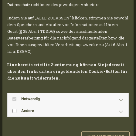
Un altro progetto fotovoltaico all’avanguardia
Datenschutzrichtlinien des jeweiligen Anbieters.
sta per partire. Questa volta siamo in Italia,
Indem Sie auf „ALLE ZULASSEN" klicken, stimmen Sie sowohl
nella pittoresca regione della Lombardia. Nel
dem Speichern und Abrufen von Informationen auf Ihrem
comune di Somaglia, a partire da aprile 2025,
Gerät (§ 25 Abs. 1 TDDDG) sowie der anschließenden
verrà realizzato un impianto fotovoltaico a
Datenverarbeitung für die nachfolgend dargestellten bzw. die
terra con una capacità di circa 2,6 MWp, che
von Ihnen ausgewählten Verarbeitungszwecke zu (Art 6 Abs. 1
lit. a. DSGVO).
fornirà energia sostenibile alla regione.
Eine bereits erteilte Zustimmung können Sie jederzeit
über den links unten eingeblendeten Cookie-Button für
Il progetto sarà costruito su un terreno
die Zukunft widerrufen.
svantaggiato, permettendo così di utilizzarlo in
modo utile grazie all’installazione di pannelli
Notwendig
fotovoltaici e contribuendo allo stesso tempo
alla rigenerazione ecologica del suolo.
Andere
Non vediamo l’ora di poter condividere presto