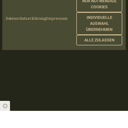
NUR NOTWENDIGE
gli aggiornamenti sui progressi di questo
COOKIES
fantastico progetto!
INDIVIDUELLE
Datenschutzerklärung
|
Impressum
AUSWAHL
ÜBERNEHMEN
ALLE ZULASSEN
Cookie Einstellungen
IMPRINT
PRIVACY POLICY