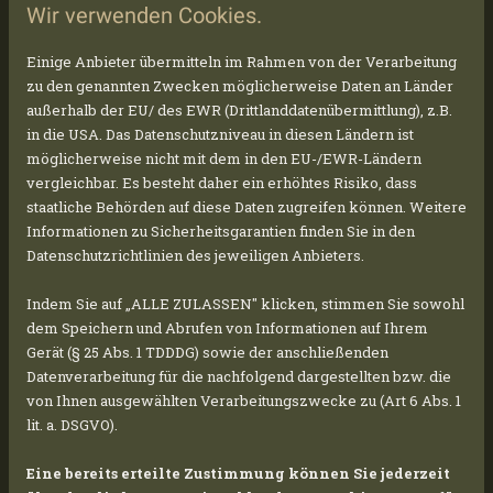
Wir verwenden Cookies.
la costruzione del più grande progetto nella
storia del The Dillinger Group.
Nawasol
Einige Anbieter übermitteln im Rahmen von der Verarbeitung
Bluetable GmbH
, un partner molto esperto e
zu den genannten Zwecken möglicherweise Daten an Länder
stretto del The Dillinger Group, è responsabile
außerhalb der EU/ des EWR (Drittlanddatenübermittlung), z.B.
in die USA. Das Datenschutzniveau in diesen Ländern ist
della costruzione dell'impianto solare a terra a
möglicherweise nicht mit dem in den EU-/EWR-Ländern
Schloen.
vergleichbar. Es besteht daher ein erhöhtes Risiko, dass
staatliche Behörden auf diese Daten zugreifen können. Weitere
Informationen zu Sicherheitsgarantien finden Sie in den
Il primo passo prevede la recinzione dell'area di
Datenschutzrichtlinien des jeweiligen Anbieters.
costruzione di circa 55 ettari. Verranno eretti
Indem Sie auf „ALLE ZULASSEN" klicken, stimmen Sie sowohl
oltre 5 chilometri di recinzione a maglia e 8
dem Speichern und Abrufen von Informationen auf Ihrem
cancelli d'accesso con una profondità di
Gerät (§ 25 Abs. 1 TDDDG) sowie der anschließenden
infissione minima tra 1,0 e 1,5 metri. La
Datenverarbeitung für die nachfolgend dargestellten bzw. die
von Ihnen ausgewählten Verarbeitungszwecke zu (Art 6 Abs. 1
recinzione alta 2 metri serve principalmente a
lit. a. DSGVO).
garantire la sicurezza dei materiali da
costruzione e della futura installazione. Inoltre,
Eine bereits erteilte Zustimmung können Sie jederzeit