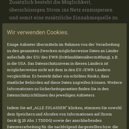
Zusätzlich besteht die Möglichkeit,
überschüssigen Strom ins Netz einzuspeisen
und somit eine zusätzliche Einnahmequelle zu
generieren. Darüber hinaus können
Wir verwenden Cookies.
Unternehmen von staatlichen
Förderprogrammen und Steuervorteilen
Einige Anbieter übermitteln im Rahmen von der Verarbeitung
profitieren, die den finanziellen Anreiz für den
zu den genannten Zwecken möglicherweise Daten an Länder
Einsatz von Photovoltaikanlagen erhöhen. Die
außerhalb der EU/ des EWR (Drittlanddatenübermittlung), z.B.
in die USA. Das Datenschutzniveau in diesen Ländern ist
meisten Unternehmen verbrauchen tagsüber
möglicherweise nicht mit dem in den EU-/EWR-Ländern
viel Strom, also dann wenn die Produktion auf
vergleichbar. Es besteht daher ein erhöhtes Risiko, dass
Hochtouren läuft. Oft lohnt sich eine
staatliche Behörden auf diese Daten zugreifen können. Weitere
Photovoltaikanlage daher auch ohne
Informationen zu Sicherheitsgarantien finden Sie in den
Batteriespeicher, da der produzierte Strom
Datenschutzrichtlinien des jeweiligen Anbieters.
direkt selbst verbraucht werden kann. In
Indem Sie auf „ALLE ZULASSEN" klicken, stimmen Sie sowohl
Kombination mit einer Wärmepumpe kann
dem Speichern und Abrufen von Informationen auf Ihrem
auch bei den Heizkosten ordentlich gespart
Gerät (§ 25 Abs. 1 TDDDG) sowie der anschließenden
werden.
Datenverarbeitung für die nachfolgend dargestellten bzw. die