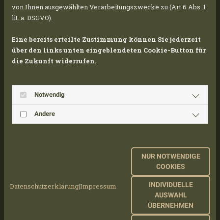
von Ihnen ausgewählten Verarbeitungszwecke zu (Art 6 Abs. 1
lit. a. DSGVO).
UNABHÄNGIGKEIT UND VERMEIDUNG
Eine bereits erteilte Zustimmung können Sie jederzeit
VON PRODUKTIONSAUSFÄLLEN
über den links unten eingeblendeten Cookie-Button für
die Zukunft widerrufen.
Durch die Reduzierung der Abhängigkeit von
teuren Energielieferanten erreichen
Notwendig
Unternehmen
Autarkie
. In Krisenzeiten bietet
das Sicherheit und die Möglichkeit potentielle
Andere
Engpässe bei der Energieversorgung durch
eigens produzierten Strom ganz oder teilweise
auszugleichen. Preisschocks wie die der
NUR NOTWENDIGE
letzten Monate können damit überwiegend
COOKIES
vermieden werden.
INDIVIDUELLE
Datenschutzerklärung
|
Impressum
AUSWAHL
ÜBERNEHMEN
VERBESSERUNG DES IMAGES