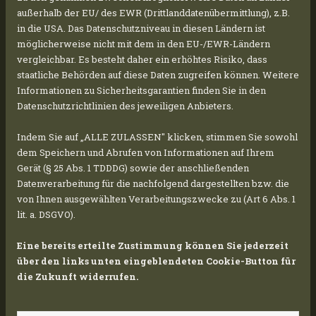
Meet-and-Greet in Bozen, bei dem sich die
außerhalb der EU/ des EWR (Drittlanddatenübermittlung), z.B.
Teams aus Italien und Deutschland besser
in die USA. Das Datenschutzniveau in diesen Ländern ist
möglicherweise nicht mit dem in den EU-/EWR-Ländern
kennenlernen und austauschen konnten.
vergleichbar. Es besteht daher ein erhöhtes Risiko, dass
Anschließend ging es für die nächsten zwei
staatliche Behörden auf diese Daten zugreifen können. Weitere
Tage weiter zu einer traumhaften
Villa
im
Informationen zu Sicherheitsgarantien finden Sie in den
Hinterland des Gardasees, die den idealen
Datenschutzrichtlinien des jeweiligen Anbieters.
Rahmen für unser Teamevent bot.
Indem Sie auf „ALLE ZULASSEN" klicken, stimmen Sie sowohl
dem Speichern und Abrufen von Informationen auf Ihrem
Gerät (§ 25 Abs. 1 TDDDG) sowie der anschließenden
Ein absoluter Höhepunkt des Events war die
Datenverarbeitung für die nachfolgend dargestellten bzw. die
Segelboot Tour mit atemberaubenden
von Ihnen ausgewählten Verarbeitungszwecke zu (Art 6 Abs. 1
Ausblicken auf den Gardasee. Die Abende
lit. a. DSGVO).
waren erfüllt von guten Gesprächen, Gelächter
Eine bereits erteilte Zustimmung können Sie jederzeit
und Köstlichkeiten aus der italienischen
über den links unten eingeblendeten Cookie-Button für
Küche. Vor allem die musikalische Begleitung
die Zukunft widerrufen.
der
Band
sorgte für eine großartige Atmosphäre
und machte unseren Gala-Abend unvergesslich.