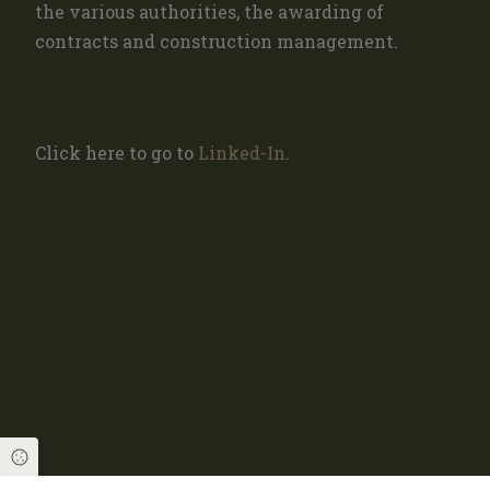
the various authorities, the awarding of
contracts and construction management.
Click here to go to
Linked-In
.
Cookie Einstellungen