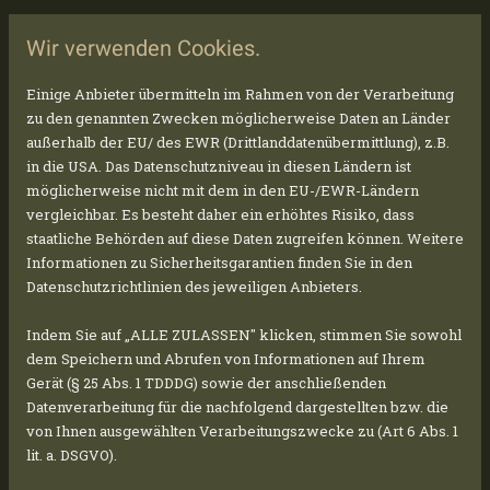
Wir verwenden Cookies.
We are looking forward to our latest PV project
Einige Anbieter übermitteln im Rahmen von der Verarbeitung
in Povoletto, Italy.
zu den genannten Zwecken möglicherweise Daten an Länder
außerhalb der EU/ des EWR (Drittlanddatenübermittlung), z.B.
in die USA. Das Datenschutzniveau in diesen Ländern ist
möglicherweise nicht mit dem in den EU-/EWR-Ländern
Today is the start of construction. We are
vergleichbar. Es besteht daher ein erhöhtes Risiko, dass
installing 1824 Longi modules and inverters
staatliche Behörden auf diese Daten zugreifen können. Weitere
Informationen zu Sicherheitsgarantien finden Sie in den
from the German quality leader SMA on an
Datenschutzrichtlinien des jeweiligen Anbieters.
open area of 14,734 m². The system output in
this section is 998.64 kWp. On an extension
Indem Sie auf „ALLE ZULASSEN" klicken, stimmen Sie sowohl
area of 12,152 m², the system will then be
dem Speichern und Abrufen von Informationen auf Ihrem
Gerät (§ 25 Abs. 1 TDDDG) sowie der anschließenden
completed in a second step by 1,119.96 kWp to a
Datenverarbeitung für die nachfolgend dargestellten bzw. die
total output of 2.118 MWp.
von Ihnen ausgewählten Verarbeitungszwecke zu (Art 6 Abs. 1
lit. a. DSGVO).