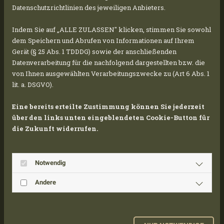
After a successful year in 2024 and a relaxing
Datenschutzrichtlinien des jeweiligen Anbieters.
holiday season, we are starting the year 2025
Indem Sie auf „ALLE ZULASSEN" klicken, stimmen Sie sowohl
with great enthusiasm. Later this month, we
dem Speichern und Abrufen von Informationen auf Ihrem
will begin construction on our new 2 MWp
Gerät (§ 25 Abs. 1 TDDDG) sowie der anschließenden
solar park in the heart of Nordhausen,
Datenverarbeitung für die nachfolgend dargestellten bzw. die
Thuringia.
von Ihnen ausgewählten Verarbeitungszwecke zu (Art 6 Abs. 1
lit. a. DSGVO).
The land where the solar park is being built has
Eine bereits erteilte Zustimmung können Sie jederzeit
long been neglected. With this project, we are
über den links unten eingeblendeten Cookie-Button für
not only creating a sustainable, decentralized
die Zukunft widerrufen.
energy source, but also enhancing the
cityscape and the surrounding area.
Notwendig
Directly adjacent to the flowing Zorge River, we
Andere
will establish biotopes that will serve as
habitats for local flora and fauna.